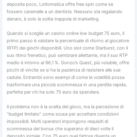
deposita poco, Lottomatica offre free spin come se
fossero caramelle a un dentista. Nessuno sta regalando
denaro, è solo la solita trappola di marketing.
Quando si sceglie un casino online low budget 75 euro, il
primo passo è valutare la percentuale di ritorno al giocatore
(RTP) dei giochi disponibili. Uno slot come Starburst, con il
suo ritmo frenetico, può sembrare allettante, ma il suo RTP
medio è intorno al 96,1 %. Gonzo’s Quest, più volubile, offre
picchi di vincita se si ha la pazienza di resistere alle sue
cadute. Entrambi sono esempi di come la volatilità possa
trasformare una piccola scommessa in una perdita rapida,
perfetta per chi ha solo 75 euro da spendere.
Il problema non è la scelta del gioco, ma la percezione di
“budget limitato” come scusa per accettare condizioni
impossibili. Molti operatori impongono requisiti di
scommessa del bonus che superano di dieci volte il
deposito iniziale. Con 75 euro quel fattore diventa un