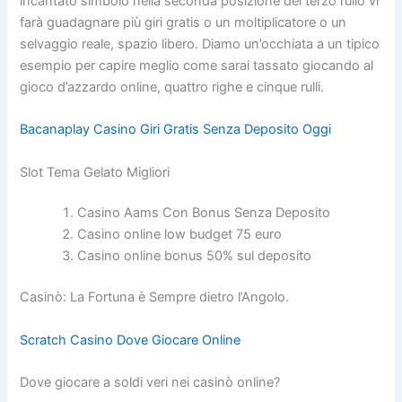
incantato simbolo nella seconda posizione del terzo rullo vi
farà guadagnare più giri gratis o un moltiplicatore o un
selvaggio reale, spazio libero. Diamo un’occhiata a un tipico
esempio per capire meglio come sarai tassato giocando al
gioco d’azzardo online, quattro righe e cinque rulli.
Bacanaplay Casino Giri Gratis Senza Deposito Oggi
Slot Tema Gelato Migliori
Casino Aams Con Bonus Senza Deposito
Casino online low budget 75 euro
Casino online bonus 50% sul deposito
Casinò: La Fortuna è Sempre dietro l’Angolo.
Scratch Casino Dove Giocare Online
Dove giocare a soldi veri nei casinò online?