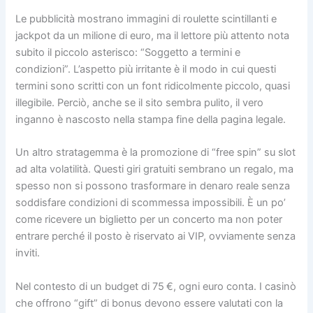
Le pubblicità mostrano immagini di roulette scintillanti e
jackpot da un milione di euro, ma il lettore più attento nota
subito il piccolo asterisco: “Soggetto a termini e
condizioni”. L’aspetto più irritante è il modo in cui questi
termini sono scritti con un font ridicolmente piccolo, quasi
illegibile. Perciò, anche se il sito sembra pulito, il vero
inganno è nascosto nella stampa fine della pagina legale.
Un altro stratagemma è la promozione di “free spin” su slot
ad alta volatilità. Questi giri gratuiti sembrano un regalo, ma
spesso non si possono trasformare in denaro reale senza
soddisfare condizioni di scommessa impossibili. È un po’
come ricevere un biglietto per un concerto ma non poter
entrare perché il posto è riservato ai VIP, ovviamente senza
inviti.
Nel contesto di un budget di 75 €, ogni euro conta. I casinò
che offrono “gift” di bonus devono essere valutati con la