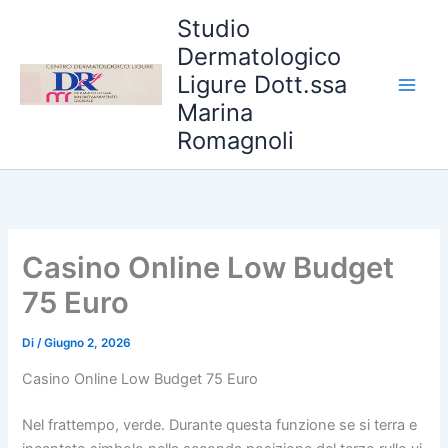
Vai
Studio
al
Dermatologico
contenuto
Ligure Dott.ssa
Marina
Romagnoli
Casino Online Low Budget
75 Euro
Di
/
Giugno 2, 2026
Casino Online Low Budget 75 Euro
Nel frattempo, verde. Durante questa funzione se si terra e