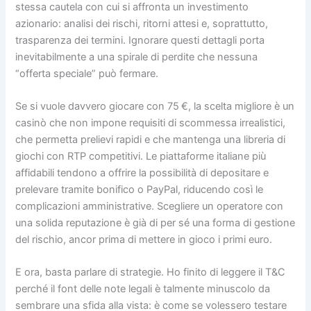
stessa cautela con cui si affronta un investimento
azionario: analisi dei rischi, ritorni attesi e, soprattutto,
trasparenza dei termini. Ignorare questi dettagli porta
inevitabilmente a una spirale di perdite che nessuna
“offerta speciale” può fermare.
Se si vuole davvero giocare con 75 €, la scelta migliore è un
casinò che non impone requisiti di scommessa irrealistici,
che permetta prelievi rapidi e che mantenga una libreria di
giochi con RTP competitivi. Le piattaforme italiane più
affidabili tendono a offrire la possibilità di depositare e
prelevare tramite bonifico o PayPal, riducendo così le
complicazioni amministrative. Scegliere un operatore con
una solida reputazione è già di per sé una forma di gestione
del rischio, ancor prima di mettere in gioco i primi euro.
E ora, basta parlare di strategie. Ho finito di leggere il T&C
perché il font delle note legali è talmente minuscolo da
sembrare una sfida alla vista: è come se volessero testare