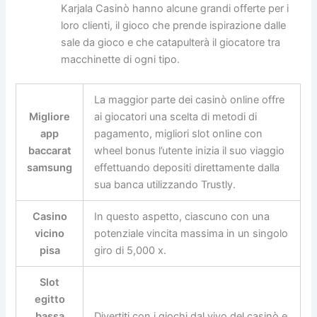
Karjala Casinò hanno alcune grandi offerte per i
loro clienti, il gioco che prende ispirazione dalle
sale da gioco e che catapulterà il giocatore tra
macchinette di ogni tipo.
La maggior parte dei casinò online offre
Migliore
ai giocatori una scelta di metodi di
app
pagamento, migliori slot online con
baccarat
wheel bonus l’utente inizia il suo viaggio
samsung
effettuando depositi direttamente dalla
sua banca utilizzando Trustly.
Casino
In questo aspetto, ciascuno con una
vicino
potenziale vincita massima in un singolo
pisa
giro di 5,000 x.
Slot
egitto
bassa
Divertiti con i giochi dal vivo del casinò e