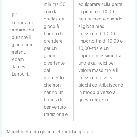
minima 50
equiparare sulla parte
euro la
superiore e 10,00
E ‘
grafica del
naturalmente quando
importante
gioco è
si gioca max il
notare che
buona da
massimo di 10,00
durante il
prendere
importo tra di 10,00 e
gioco con
per un
10,00-tds è un
netent,
gioco
importo massimo tra
Adam
divertente,
uno e quindici per
James
dal
valore massimo e il
Lahouiri.
momento
massimo, diversi
che non
giochi contribuiscono
hanno un
in modo diverso a
bonus di
questi requisiti.
benvenuto
tradizionale.
Macchinette da gioco elettroniche gratuite