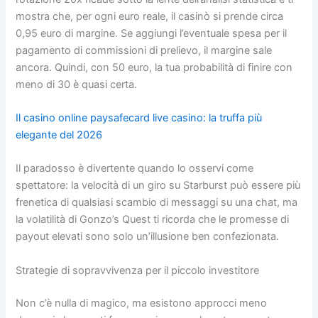
mostra che, per ogni euro reale, il casinò si prende circa
0,95 euro di margine. Se aggiungi l’eventuale spesa per il
pagamento di commissioni di prelievo, il margine sale
ancora. Quindi, con 50 euro, la tua probabilità di finire con
meno di 30 è quasi certa.
Il casino online paysafecard live casino: la truffa più
elegante del 2026
Il paradosso è divertente quando lo osservi come
spettatore: la velocità di un giro su Starburst può essere più
frenetica di qualsiasi scambio di messaggi su una chat, ma
la volatilità di Gonzo’s Quest ti ricorda che le promesse di
payout elevati sono solo un’illusione ben confezionata.
Strategie di sopravvivenza per il piccolo investitore
Non c’è nulla di magico, ma esistono approcci meno