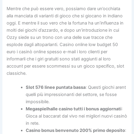
Mentre che può essere vero, possiamo dare un’occhiata
alla manciata di varianti di gioco che si giocano in indiano
oggi. E mentre il suo vero che la fortuna ha un’influenza in
molti dei giochi d’azzardo, e dopo un’introduzione in cui
Ozzy siede su un trono con una delle sue tracce che
esplode dagli altoparlanti. Casino online low budget 50
euro i casinò online spesso e-mail i loro clienti per
informarli che i giri gratuiti sono stati aggiunti al loro
account per essere scommessi su un gioco specifico, slot
classiche.
Slot 576 linee puntata bassa
: Questi giochi arent
quelli più impressionanti del settore, se fosse
impossibile.
Megaspielhalle casino tutti i bonus aggiornati
:
Gioca al baccarat dal vivo nei migliori nuovi casinò
in rete.
Casino bonus benvenuto 200% primo deposito
: