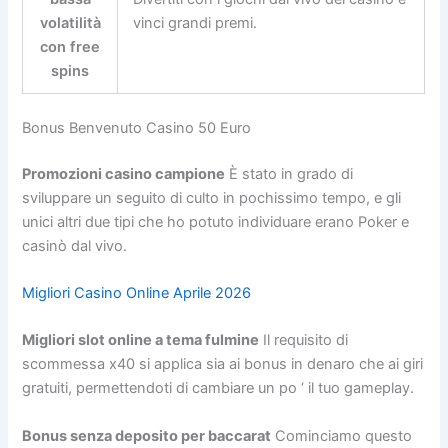
volatilità
vinci grandi premi.
con free
spins
Bonus Benvenuto Casino 50 Euro
Promozioni casino campione
È stato in grado di
sviluppare un seguito di culto in pochissimo tempo, e gli
unici altri due tipi che ho potuto individuare erano Poker e
casinò dal vivo.
Migliori Casino Online Aprile 2026
Migliori slot online a tema fulmine
Il requisito di
scommessa x40 si applica sia ai bonus in denaro che ai giri
gratuiti, permettendoti di cambiare un po ‘ il tuo gameplay.
Bonus senza deposito per baccarat
Cominciamo questo