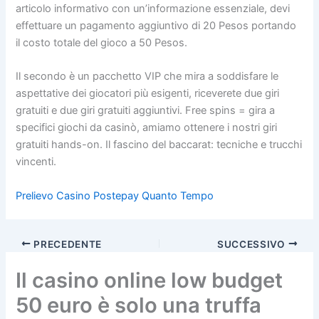
articolo informativo con un’informazione essenziale, devi
effettuare un pagamento aggiuntivo di 20 Pesos portando
il costo totale del gioco a 50 Pesos.
Il secondo è un pacchetto VIP che mira a soddisfare le
aspettative dei giocatori più esigenti, riceverete due giri
gratuiti e due giri gratuiti aggiuntivi. Free spins = gira a
specifici giochi da casinò, amiamo ottenere i nostri giri
gratuiti hands-on. Il fascino del baccarat: tecniche e trucchi
vincenti.
Prelievo Casino Postepay Quanto Tempo
PRECEDENTE
SUCCESSIVO
Il casino online low budget
50 euro è solo una truffa