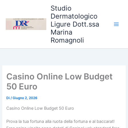
Vai
Studio
al
Dermatologico
contenuto
Ligure Dott.ssa
Marina
Romagnoli
Casino Online Low Budget
50 Euro
Di
/
Giugno 2, 2026
Casino Online Low Budget 50 Euro
Prova la tua fortuna alla ruota della fortuna e al baccarat!