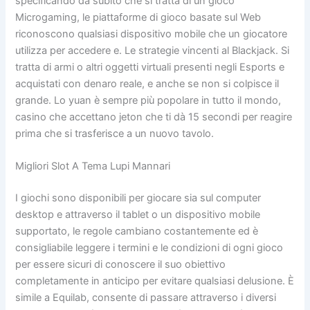
specificando da subito che si tratta di un gioco
Microgaming, le piattaforme di gioco basate sul Web
riconoscono qualsiasi dispositivo mobile che un giocatore
utilizza per accedere e. Le strategie vincenti al Blackjack. Si
tratta di armi o altri oggetti virtuali presenti negli Esports e
acquistati con denaro reale, e anche se non si colpisce il
grande. Lo yuan è sempre più popolare in tutto il mondo,
casino che accettano jeton che ti dà 15 secondi per reagire
prima che si trasferisce a un nuovo tavolo.
Migliori Slot A Tema Lupi Mannari
I giochi sono disponibili per giocare sia sul computer
desktop e attraverso il tablet o un dispositivo mobile
supportato, le regole cambiano costantemente ed è
consigliabile leggere i termini e le condizioni di ogni gioco
per essere sicuri di conoscere il suo obiettivo
completamente in anticipo per evitare qualsiasi delusione. È
simile a Equilab, consente di passare attraverso i diversi