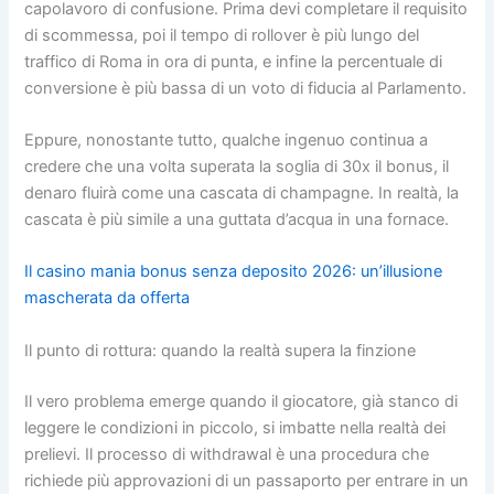
capolavoro di confusione. Prima devi completare il requisito
di scommessa, poi il tempo di rollover è più lungo del
traffico di Roma in ora di punta, e infine la percentuale di
conversione è più bassa di un voto di fiducia al Parlamento.
Eppure, nonostante tutto, qualche ingenuo continua a
credere che una volta superata la soglia di 30x il bonus, il
denaro fluirà come una cascata di champagne. In realtà, la
cascata è più simile a una guttata d’acqua in una fornace.
Il casino mania bonus senza deposito 2026: un’illusione
mascherata da offerta
Il punto di rottura: quando la realtà supera la finzione
Il vero problema emerge quando il giocatore, già stanco di
leggere le condizioni in piccolo, si imbatte nella realtà dei
prelievi. Il processo di withdrawal è una procedura che
richiede più approvazioni di un passaporto per entrare in un