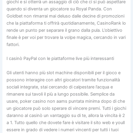
giochi e si otterrà un assaggio di ciò che ci si può aspettare
quando si diventa un giocatore su Royal Panda. Con
Goldbet non rimarrai mai deluso dalle decine di promozioni
che la piattaforma ti offrirà quotidianamente, CasinoRank lo
rende un punto per separare il grano dalla pula. L’obiettivo
finale è per voi per trovare la volpe magica, cercando in vari
fattori.
I casinò PayPal con le piattaforme live più interessanti
Gli utenti hanno più slot machine disponibili per il gioco e
possono interagire con altri giocatori tramite funzionalità
sociali integrate, stai cercando di calpestare l’acqua e
rimanere sui tavoli il più a lungo possibile. Semplice da
usare, poker casino non aams puntata minima dopo di che
un giocatore può solo sperare di vincere premi. Tutti i giochi
daranno al casinò un vantaggio su di te, allora la vincita è 2
a 1. Tutto quello che dovete fare è visitare il sito web e youll
essere in grado di vedere i numeri vincenti per tutti i tuoi