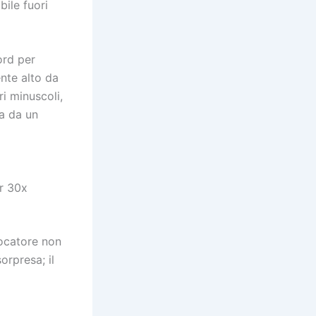
bile fuori
cord per
ente alto da
ri minuscoli,
la da un
r 30x
giocatore non
rpresa; il