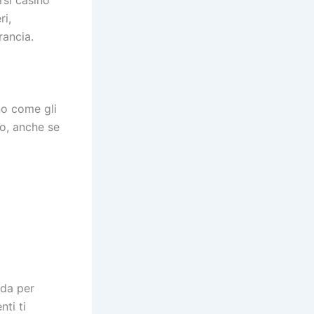
rsi casinò
ri,
rancia.
no come gli
go, anche se
eda per
ti ti