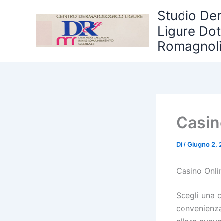
Vai
Studio De
al
Ligure Dot
contenuto
Romagnol
Casin
Di
/
Giugno 2,
Casino Onl
Scegli una 
convenienza