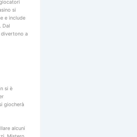
giocatori
sino si
ne e include
. Dal
i divertono a
n si è
er
si giocherà
llare alcuni
zi, Mistero