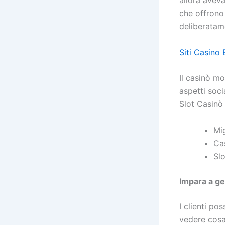
allora avev
che offrono 
deliberatam
Siti Casino 
Il casinò mo
aspetti soci
Slot Casinò 
Mi
Ca
Sl
Impara a ge
I clienti po
vedere cosa 