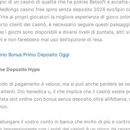
no di un casinò di qualità che ha pokies Betsoft e accetta 
. Redkings casino free spins senza deposito 2026 evoSpin ca
frire ai propri giocatori la migliore esperienza di gioco onli
orto clienti del casinò, è necessario seguire questi passaggi
i giochi sono disponibili a diversi livelli di puntata, altri s
hi e non farebbero mai uso dell’opzione di resa.
ino Bonus Primo Deposito Oggi
ine Deposito Hype
do di pagamento è veloce, ma si può anche perdere se no
ttenti. Dio benedica u, il che implica che il casinò esiste p
Lista slot online con bonus senza deposito oltre all’Albania, 
nco.
allungare il vostro conto in banca che molto di più e contro
ot impressionante con i soldi del casinò è un gioco da ragaz