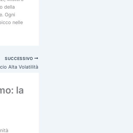
o della
re. Ogni
picco nelle
SUCCESSIVO
io Alta Volatilità
mo: la
nità