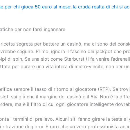
e per chi gioca 50 euro al mese: la cruda realtà di chi si a
atiche per non farsi ingannare
ricetta segreta per battere un casinò, ma ci sono dei consi
vrebbe seguire. Primo, ignora il fascino dei jackpot che pr
lpi di spin. Se una slot come Starburst ti fa venire l’adrenal
tata per durare una vita intera di micro‑vincite, non per u
ifica sempre il tasso di ritorno al giocatore (RTP). Se trov
lot, sai già che il margine del casinò è il 5%. Non è la diff
rdere, ma è il filtro di cui ogni giocatore intelligente dovre
onta i termini di prelievo. Alcuni siti fanno girare la testa ai
 ritrazione di giorni. È raro che un vero professionista acce