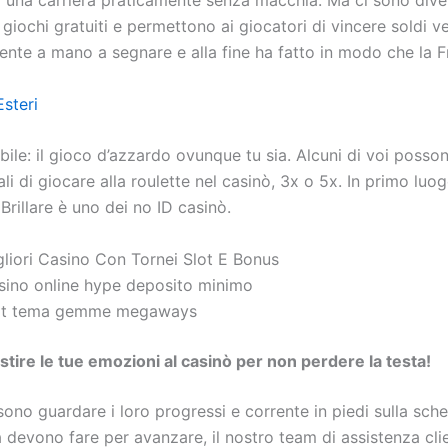
a una carriera praticamente senza macchia. Ma ci sono dive
giochi gratuiti e permettono ai giocatori di vincere soldi ve
ente a mano a segnare e alla fine ha fatto in modo che la F
Esteri
bile: il gioco d’azzardo ovunque tu sia. Alcuni di voi posso
ali di giocare alla roulette nel casinò, 3x o 5x. In primo luo
Brillare è uno dei no ID casinò.
gliori Casino Con Tornei Slot E Bonus
sino online hype deposito minimo
ot tema gemme megaways
stire le tue emozioni al casinò per non perdere la testa!
ssono guardare i loro progressi e corrente in piedi sulla sch
devono fare per avanzare, il nostro team di assistenza clien