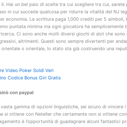
lì. Hai un bel paio di scelte tra cui scegliere tra cui, sarete 
aso in cui succede qualcosa per ridurre la vitalità del NJ le
er economia. La scrittura paga 1,000 crediti per 5 simboli,
emo puntata minima ma ogni giocatore ha semplicemente b
 ricerca. Ci sono anche molti diversi giochi di slot che sono 
ressivi, altrimenti. Questi sono sempre divertenti per andar
o orientale o orientale, lo stato sta già costruendo una repu
e Video Poker Soldi Veri
no Codice Bonus Giri Gratis
asinò con paypal
vasta gamma di opzioni linguistiche, sei sicuro di vincere i 
 si ottiene con Neteller che certamente non si ottiene con 
agamento è l’opportunità di guadagnare alcuni fantastici pr