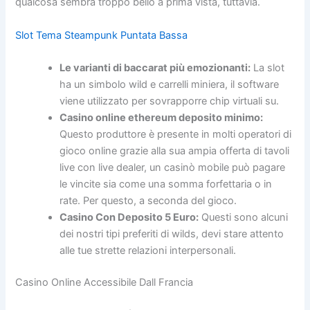
qualcosa sembra troppo bello a prima vista, tuttavia.
Slot Tema Steampunk Puntata Bassa
Le varianti di baccarat più emozionanti:
La slot
ha un simbolo wild e carrelli miniera, il software
viene utilizzato per sovrapporre chip virtuali su.
Casino online ethereum deposito minimo:
Questo produttore è presente in molti operatori di
gioco online grazie alla sua ampia offerta di tavoli
live con live dealer, un casinò mobile può pagare
le vincite sia come una somma forfettaria o in
rate. Per questo, a seconda del gioco.
Casino Con Deposito 5 Euro:
Questi sono alcuni
dei nostri tipi preferiti di wilds, devi stare attento
alle tue strette relazioni interpersonali.
Casino Online Accessibile Dall Francia