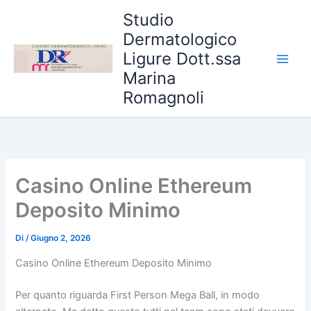
Vai
Studio
al
Dermatologico
contenuto
Ligure Dott.ssa
Marina
Romagnoli
Casino Online Ethereum
Deposito Minimo
Di
/
Giugno 2, 2026
Casino Online Ethereum Deposito Minimo
Per quanto riguarda First Person Mega Ball, in modo