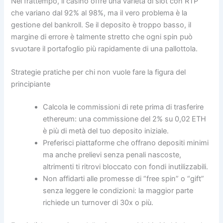
Nel frattempo, il casinò offre una varietà di slot con RTP
che variano dal 92% al 98%, ma il vero problema è la
gestione del bankroll. Se il deposito è troppo basso, il
margine di errore è talmente stretto che ogni spin può
svuotare il portafoglio più rapidamente di una pallottola.
Strategie pratiche per chi non vuole fare la figura del
principiante
Calcola le commissioni di rete prima di trasferire
ethereum: una commissione del 2% su 0,02 ETH
è più di metà del tuo deposito iniziale.
Preferisci piattaforme che offrano depositi minimi
ma anche prelievi senza penali nascoste,
altrimenti ti ritrovi bloccato con fondi inutilizzabili.
Non affidarti alle promesse di “free spin” o “gift”
senza leggere le condizioni: la maggior parte
richiede un turnover di 30x o più.