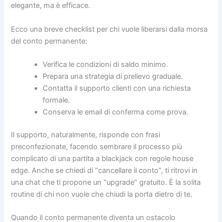
elegante, ma è efficace.
Ecco una breve checklist per chi vuole liberarsi dalla morsa
del conto permanente:
Verifica le condizioni di saldo minimo.
Prepara una strategia di prelievo graduale.
Contatta il supporto clienti con una richiesta
formale.
Conserva le email di conferma come prova.
Il supporto, naturalmente, risponde con frasi
preconfezionate, facendo sembrare il processo più
complicato di una partita a blackjack con regole house
edge. Anche se chiedi di “cancellare il conto”, ti ritrovi in
una chat che ti propone un “upgrade” gratuito. È la solita
routine di chi non vuole che chiudi la porta dietro di te.
Quando il conto permanente diventa un ostacolo