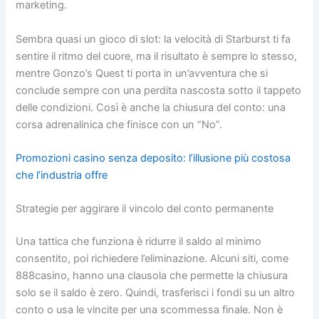
marketing.
Sembra quasi un gioco di slot: la velocità di Starburst ti fa
sentire il ritmo del cuore, ma il risultato è sempre lo stesso,
mentre Gonzo’s Quest ti porta in un’avventura che si
conclude sempre con una perdita nascosta sotto il tappeto
delle condizioni. Così è anche la chiusura del conto: una
corsa adrenalinica che finisce con un “No”.
Promozioni casino senza deposito: l’illusione più costosa
che l’industria offre
Strategie per aggirare il vincolo del conto permanente
Una tattica che funziona è ridurre il saldo al minimo
consentito, poi richiedere l’eliminazione. Alcuni siti, come
888casino, hanno una clausola che permette la chiusura
solo se il saldo è zero. Quindi, trasferisci i fondi su un altro
conto o usa le vincite per una scommessa finale. Non è