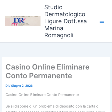
Vai
Studio
al
Dermatologico
contenuto
Ligure Dott.ssa
Marina
Romagnoli
Casino Online Eliminare
Conto Permanente
Di
/
Giugno 2, 2026
Casino Online Eliminare Conto Permanente
Se si dispone di un problema di deposito con la carta di