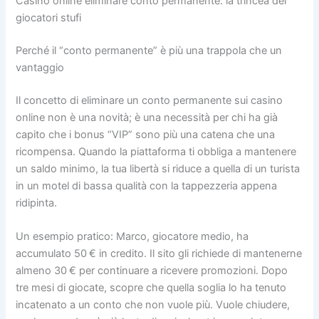
Casino online eliminare conto permanente: la trincea dei
giocatori stufi
Perché il “conto permanente” è più una trappola che un
vantaggio
Il concetto di eliminare un conto permanente sui casino
online non è una novità; è una necessità per chi ha già
capito che i bonus “VIP” sono più una catena che una
ricompensa. Quando la piattaforma ti obbliga a mantenere
un saldo minimo, la tua libertà si riduce a quella di un turista
in un motel di bassa qualità con la tappezzeria appena
ridipinta.
Un esempio pratico: Marco, giocatore medio, ha
accumulato 50 € in credito. Il sito gli richiede di mantenerne
almeno 30 € per continuare a ricevere promozioni. Dopo
tre mesi di giocate, scopre che quella soglia lo ha tenuto
incatenato a un conto che non vuole più. Vuole chiudere,