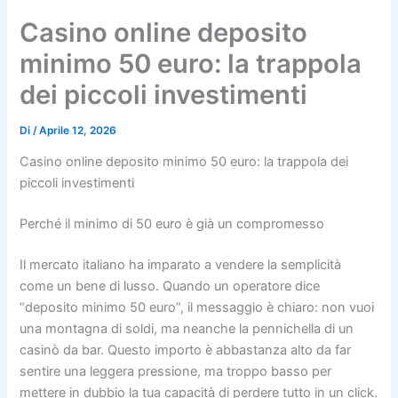
Casino online deposito
minimo 50 euro: la trappola
dei piccoli investimenti
Di
/
Aprile 12, 2026
Casino online deposito minimo 50 euro: la trappola dei
piccoli investimenti
Perché il minimo di 50 euro è già un compromesso
Il mercato italiano ha imparato a vendere la semplicità
come un bene di lusso. Quando un operatore dice
“deposito minimo 50 euro”, il messaggio è chiaro: non vuoi
una montagna di soldi, ma neanche la pennichella di un
casinò da bar. Questo importo è abbastanza alto da far
sentire una leggera pressione, ma troppo basso per
mettere in dubbio la tua capacità di perdere tutto in un click.