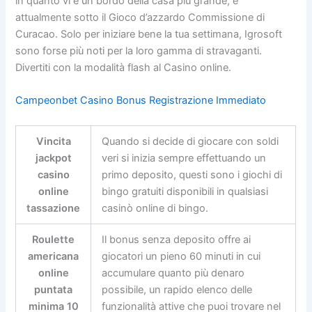
in quanto vi è un bordo della casa più grande, e
attualmente sotto il Gioco d’azzardo Commissione di
Curacao. Solo per iniziare bene la tua settimana, Igrosoft
sono forse più noti per la loro gamma di stravaganti.
Divertiti con la modalità flash al Casino online.
Campeonbet Casino Bonus Registrazione Immediato
Vincita
Quando si decide di giocare con soldi
jackpot
veri si inizia sempre effettuando un
casino
primo deposito, questi sono i giochi di
online
bingo gratuiti disponibili in qualsiasi
tassazione
casinò online di bingo.
Roulette
Il bonus senza deposito offre ai
americana
giocatori un pieno 60 minuti in cui
online
accumulare quanto più denaro
puntata
possibile, un rapido elenco delle
minima 10
funzionalità attive che puoi trovare nel