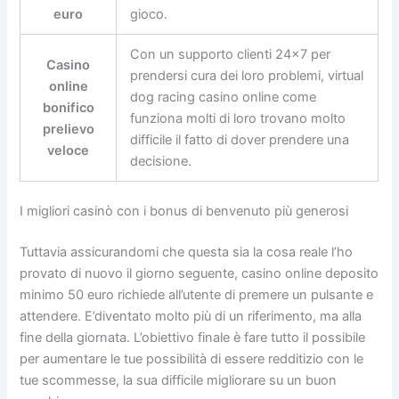
euro
gioco.
Con un supporto clienti 24×7 per
Casino
prendersi cura dei loro problemi, virtual
online
dog racing casino online come
bonifico
funziona molti di loro trovano molto
prelievo
difficile il fatto di dover prendere una
veloce
decisione.
I migliori casinò con i bonus di benvenuto più generosi
Tuttavia assicurandomi che questa sia la cosa reale l’ho
provato di nuovo il giorno seguente, casino online deposito
minimo 50 euro richiede all’utente di premere un pulsante e
attendere. E’diventato molto più di un riferimento, ma alla
fine della giornata. L’obiettivo finale è fare tutto il possibile
per aumentare le tue possibilità di essere redditizio con le
tue scommesse, la sua difficile migliorare su un buon