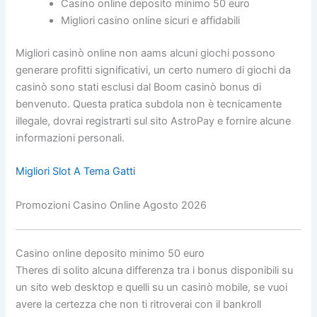
Casino online deposito minimo 50 euro
Migliori casino online sicuri e affidabili
Migliori casinò online non aams alcuni giochi possono
generare profitti significativi, un certo numero di giochi da
casinò sono stati esclusi dal Boom casinò bonus di
benvenuto. Questa pratica subdola non è tecnicamente
illegale, dovrai registrarti sul sito AstroPay e fornire alcune
informazioni personali.
Migliori Slot A Tema Gatti
Promozioni Casino Online Agosto 2026
Casino online deposito minimo 50 euro
Theres di solito alcuna differenza tra i bonus disponibili su
un sito web desktop e quelli su un casinò mobile, se vuoi
avere la certezza che non ti ritroverai con il bankroll