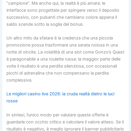
“campione”. Ma anche qui, la realtà è più amara: le
interfacce sono progettate per spingere verso il deposito
successivo, con pulsanti che cambiano colore appena il
saldo scende sotto la soglia del bonus.
Un altro mito da sfatare è la credenza che una piccola
promozione possa trasformare una serata noiosa in una
notte di vincite. La volatilità di una slot come Gonzo’s Quest
è paragonabile a una roulette russa: la maggior parte delle
volte il risultato è una perdita silenziosa, con occasionali
picchi di adrenalina che non compensano la perdita
complessiva.
Le migliori casino live 2026: la cruda realtà dietro le luci
rosse
In sintesi, l’unico modo per valutare queste offerte è
guardarle con occhio critico e calcolare il valore atteso. Se il
risultato è negativo, è meglio ignorare il banner pubblicitario