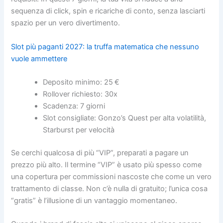
sequenza di click, spin e ricariche di conto, senza lasciarti
spazio per un vero divertimento.
Slot più paganti 2027: la truffa matematica che nessuno
vuole ammettere
Deposito minimo: 25 €
Rollover richiesto: 30x
Scadenza: 7 giorni
Slot consigliate: Gonzo’s Quest per alta volatilità,
Starburst per velocità
Se cerchi qualcosa di più “VIP”, preparati a pagare un
prezzo più alto. Il termine “VIP” è usato più spesso come
una copertura per commissioni nascoste che come un vero
trattamento di classe. Non c’è nulla di gratuito; l’unica cosa
“gratis” è l’illusione di un vantaggio momentaneo.