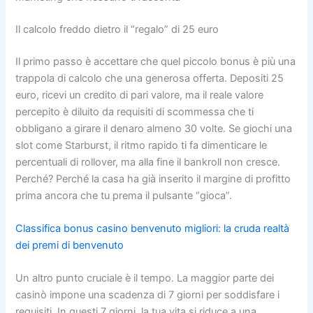
Il calcolo freddo dietro il “regalo” di 25 euro
Il primo passo è accettare che quel piccolo bonus è più una
trappola di calcolo che una generosa offerta. Depositi 25
euro, ricevi un credito di pari valore, ma il reale valore
percepito è diluito da requisiti di scommessa che ti
obbligano a girare il denaro almeno 30 volte. Se giochi una
slot come Starburst, il ritmo rapido ti fa dimenticare le
percentuali di rollover, ma alla fine il bankroll non cresce.
Perché? Perché la casa ha già inserito il margine di profitto
prima ancora che tu prema il pulsante “gioca”.
Classifica bonus casino benvenuto migliori: la cruda realtà
dei premi di benvenuto
Un altro punto cruciale è il tempo. La maggior parte dei
casinò impone una scadenza di 7 giorni per soddisfare i
requisiti. In questi 7 giorni, la tua vita si riduce a una