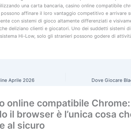
tilizzando una carta bancaria, casino online compatibile ch
 possono affinare il loro vantaggio competitivo e arrivare 
ente con sistemi di gioco altamente differenziati e visivam
 che deliziano clienti e giocatori. Uno dei suddetti sistemi d
l sistema Hi-Low, solo gli stranieri possono godere di attivit
ine Aprile 2026
o online compatibile Chrome:
 il browser è l’unica cosa che
e al sicuro