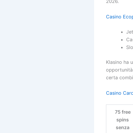
2026.
Casino Eco
Jet
Ca
Slo
Klasino ha u
opportunità 
certa combi
Casino Car
75 free
spins
senza