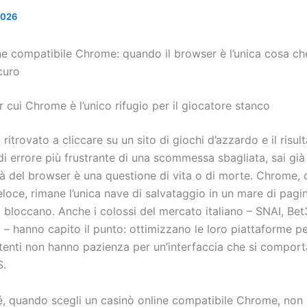
 2026
ne compatibile Chrome: quando il browser è l’unica cosa che
icuro
r cui Chrome è l’unico rifugio per il giocatore stanco
i ritrovato a cliccare su un sito di giochi d’azzardo e il risul
i errore più frustrante di una scommessa sbagliata, sai già
tà del browser è una questione di vita o di morte. Chrome, c
loce, rimane l’unica nave di salvataggio in un mare di pagin
i bloccano. Anche i colossi del mercato italiano – SNAI, Be
 – hanno capito il punto: ottimizzano le loro piattaforme p
utenti non hanno pazienza per un’interfaccia che si compo
S.
, quando scegli un casinò online compatibile Chrome, non 