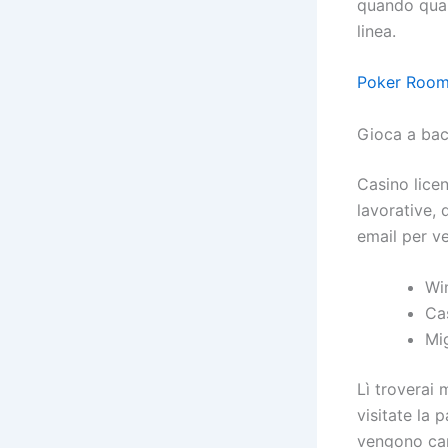
quando qual
linea.
Poker Room
Gioca a bac
Casino lice
lavorative, 
email per ve
Wi
Ca
Mig
Lì troverai 
visitate la 
vengono cam