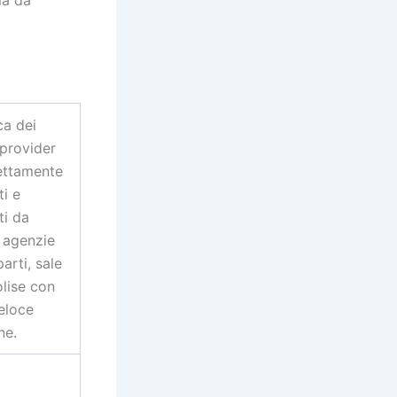
ia da
a dei
l provider
ettamente
ti e
ti da
i agenzie
parti, sale
lise con
eloce
ne.