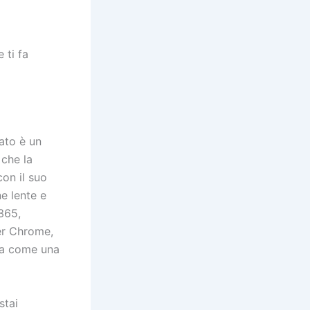
 ti fa
tato è un
 che la
on il suo
e lente e
t365,
er Chrome,
rta come una
stai