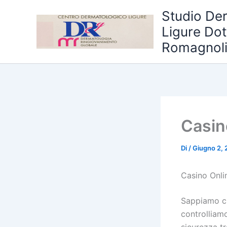
Vai
Studio De
al
Ligure Dot
contenuto
Romagnol
Casin
Di
/
Giugno 2,
Casino Onl
Sappiamo ch
controlliamo