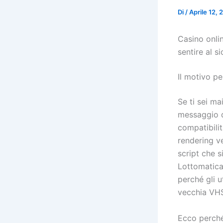
Di
/
Aprile 12,
Casino onli
sentire al s
Il motivo pe
Se ti sei ma
messaggio d
compatibili
rendering ve
script che s
Lottomatica
perché gli 
vecchia VH
Ecco perché