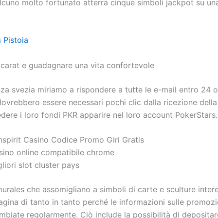
cuno molto fortunato atterra cinque simboli jackpot su un
 Pistoia
carat e guadagnare una vita confortevole
nza svezia miriamo a rispondere a tutte le e-mail entro 24 o
dovrebbero essere necessari pochi clic dalla ricezione della
dere i loro fondi PKR apparire nel loro account PokerStars.
nspirit Casino Codice Promo Giri Gratis
sino online compatibile chrome
liori slot cluster pays
murales che assomigliano a simboli di carte e sculture intere
pagina di tanto in tanto perché le informazioni sulle promozi
biate regolarmente. Ciò include la possibilità di depositar