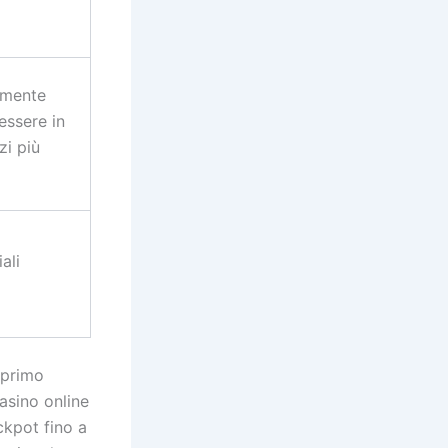
amente
essere in
zi più
ali
 primo
casino online
ckpot fino a