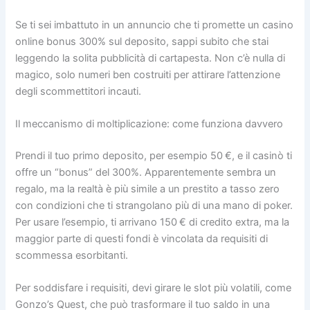
Se ti sei imbattuto in un annuncio che ti promette un casino
online bonus 300% sul deposito, sappi subito che stai
leggendo la solita pubblicità di cartapesta. Non c’è nulla di
magico, solo numeri ben costruiti per attirare l’attenzione
degli scommettitori incauti.
Il meccanismo di moltiplicazione: come funziona davvero
Prendi il tuo primo deposito, per esempio 50 €, e il casinò ti
offre un “bonus” del 300%. Apparentemente sembra un
regalo, ma la realtà è più simile a un prestito a tasso zero
con condizioni che ti strangolano più di una mano di poker.
Per usare l’esempio, ti arrivano 150 € di credito extra, ma la
maggior parte di questi fondi è vincolata da requisiti di
scommessa esorbitanti.
Per soddisfare i requisiti, devi girare le slot più volatili, come
Gonzo’s Quest, che può trasformare il tuo saldo in una