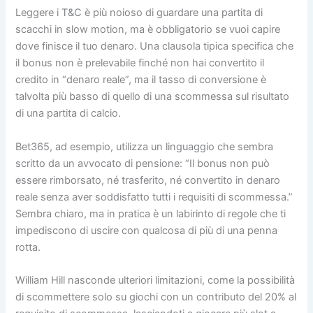
Leggere i T&C è più noioso di guardare una partita di
scacchi in slow motion, ma è obbligatorio se vuoi capire
dove finisce il tuo denaro. Una clausola tipica specifica che
il bonus non è prelevabile finché non hai convertito il
credito in “denaro reale”, ma il tasso di conversione è
talvolta più basso di quello di una scommessa sul risultato
di una partita di calcio.
Bet365, ad esempio, utilizza un linguaggio che sembra
scritto da un avvocato di pensione: “Il bonus non può
essere rimborsato, né trasferito, né convertito in denaro
reale senza aver soddisfatto tutti i requisiti di scommessa.”
Sembra chiaro, ma in pratica è un labirinto di regole che ti
impediscono di uscire con qualcosa di più di una penna
rotta.
William Hill nasconde ulteriori limitazioni, come la possibilità
di scommettere solo su giochi con un contributo del 20% al