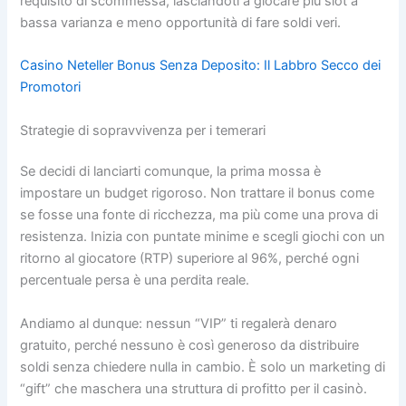
requisito di scommessa, lasciandoti a giocare più slot a
bassa varianza e meno opportunità di fare soldi veri.
Casino Neteller Bonus Senza Deposito: Il Labbro Secco dei
Promotori
Strategie di sopravvivenza per i temerari
Se decidi di lanciarti comunque, la prima mossa è
impostare un budget rigoroso. Non trattare il bonus come
se fosse una fonte di ricchezza, ma più come una prova di
resistenza. Inizia con puntate minime e scegli giochi con un
ritorno al giocatore (RTP) superiore al 96%, perché ogni
percentuale persa è una perdita reale.
Andiamo al dunque: nessun “VIP” ti regalerà denaro
gratuito, perché nessuno è così generoso da distribuire
soldi senza chiedere nulla in cambio. È solo un marketing di
“gift” che maschera una struttura di profitto per il casinò.