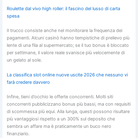
Roulette dal vivo high roller: il fascino del lusso di carta
spesa
Il trucco consiste anche nel monitorare la frequenza dei
pagamenti. Alcuni casinò hanno tempistiche di prelievo più
lente di una fila al supermercato; se il tuo bonus è bloccato
per settimane, il valore reale svanisce più velocemente di
un gelato al sole.
La classifica slot online nuove uscite 2026 che nessuno vi
farà credere davvero
Infine, tieni d’occhio le offerte concorrenti. Molti siti
concorrenti pubblicizzano bonus più bassi, ma con requisiti
di scommessa più equi. Alla lunga, questi possono risultare
più vantaggiosi rispetto a un 300% sul deposito che
sembra un affare ma è praticamente un buco nero
finanziario.