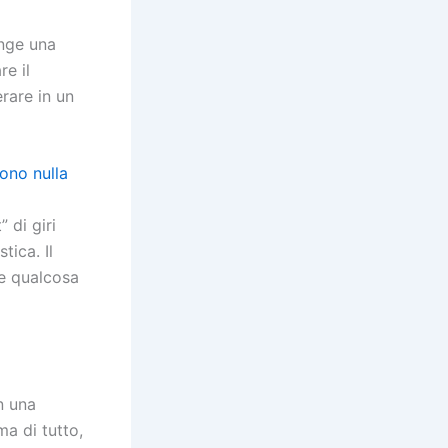
unge una
re il
erare in un
gono nulla
 di giri
tica. Il
re qualcosa
n una
ma di tutto,