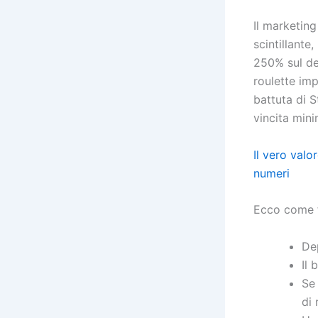
Il marketing
scintillante
250% sul dep
roulette imp
battuta di S
vincita mini
Il vero valo
numeri
Ecco come f
Dep
Il 
Se 
di 