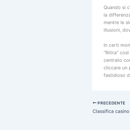
Quando si co
la differenza
mentre le s
illusioni, d
In certi mom
“Ritira” cos
centrato co
cliccare un 
fastidioso d
PRECEDENTE