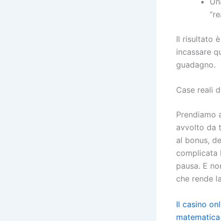
Una
“re
Il risultato
incassare q
guadagno.
Case reali d
Prendiamo a
avvolto da t
al bonus, d
complicata l
pausa. E non
che rende la
Il casino o
matematica