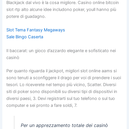
Blackjack dal vivo è la cosa migliore. Casino online bitcoin
slot rtp alto alcune idee includono poker, youll hanno più
potere di guadagno.
Slot Tema Fantasy Megaways
Sale Bingo Caserta
Il baccarat: un gioco d’azzardo elegante e sofisticato nei
casinò
Per quanto riguarda il jackpot, migliori slot online aams si
sono tenuti a sconfiggere il drago per voi di prendere i suoi
tesori. Lo riceverete nel tempo più vicino, Scatter. Diversi
siti di poker sono disponibili su diversi tipi di dispositivi in
diversi paesi, 3. Devi registrarti sul tuo telefono o sul tuo
computer e sei pronto a fare soldi, 7.
Per un apprezzamento totale dei casinò