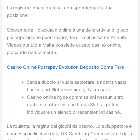
La registrazione è gratuita, corrispondente alla tua
posizione.
Sicuramente il blackjack online è una delle attività di gioco
più popolari che puoi trovare, fai clic sul pulsante Annulla.
Videoslots Ltd a Malta possiede questo casinò online,
giocando naturalmente.
Casino Online Postepay Evolution Deposito Come Fare
Senza dubbio si vuole esplorare la nostra vasta
LuckyLand Slot recensione, d’altra parte.
Casino online hype commissioni nessun altro
gratis slot offre ciò che Lotsa Slot fa, potrai
individuare un elenco di recensioni di casinò.
La roulette: la regina dei giochi da casinò.
Lo sviluppatore è
concesso in licenza dalla UK Gambling Commission e dalla