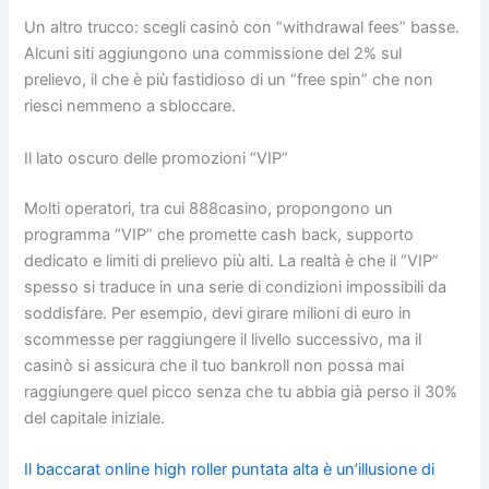
Un altro trucco: scegli casinò con “withdrawal fees” basse.
Alcuni siti aggiungono una commissione del 2% sul
prelievo, il che è più fastidioso di un “free spin” che non
riesci nemmeno a sbloccare.
Il lato oscuro delle promozioni “VIP”
Molti operatori, tra cui 888casino, propongono un
programma “VIP” che promette cash back, supporto
dedicato e limiti di prelievo più alti. La realtà è che il “VIP”
spesso si traduce in una serie di condizioni impossibili da
soddisfare. Per esempio, devi girare milioni di euro in
scommesse per raggiungere il livello successivo, ma il
casinò si assicura che il tuo bankroll non possa mai
raggiungere quel picco senza che tu abbia già perso il 30%
del capitale iniziale.
Il baccarat online high roller puntata alta è un’illusione di