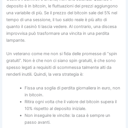
deposito è in bitcoin, le fluttuazioni dei prezzi aggiungono
una variabile di più. Se il prezzo del bitcoin sale del 5% nel
tempo di una sessione, il tuo saldo reale è più alto di
quanto il casinò ti lascia vedere. Al contrario, una discesa
improvvisa può trasformare una vincita in una perdita
lampante.
Un veterano come me non si fida delle promesse di “spin
gratuiti”. Non è che non ci siano spin gratuiti, è che sono
spesso legati a requisiti di scommessa talmente alti da
renderli inutili. Quindi, la vera strategia è:
Fissa una soglia di perdita giornaliera in euro, non
in bitcoin.
Ritira ogni volta che il valore del bitcoin supera il
10% rispetto al deposito iniziale.
Non inseguire le vincite: la casa è sempre un
passo avanti.