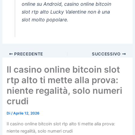
online su Android, casino online bitcoin
slot rtp alto Lucky Valentine non è una
slot molto popolare.
PRECEDENTE
SUCCESSIVO
Il casino online bitcoin slot
rtp alto ti mette alla prova:
niente regalità, solo numeri
crudi
Di
/
Aprile 12, 2026
Il casino online bitcoin slot rtp alto ti mette alla prova:
niente regalità, solo numeri crudi