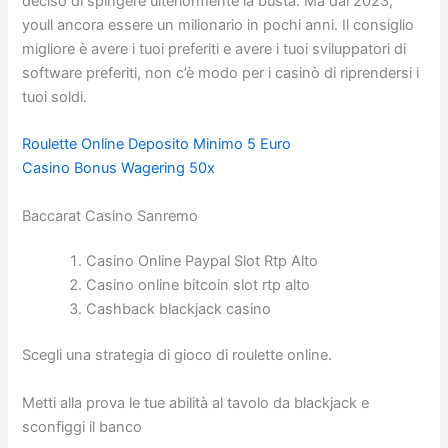
deciso di spingere ulteriormente la busta. Ma dal 2023,
youll ancora essere un milionario in pochi anni. Il consiglio
migliore è avere i tuoi preferiti e avere i tuoi sviluppatori di
software preferiti, non c’è modo per i casinò di riprendersi i
tuoi soldi.
Roulette Online Deposito Minimo 5 Euro
Casino Bonus Wagering 50x
Baccarat Casino Sanremo
Casino Online Paypal Slot Rtp Alto
Casino online bitcoin slot rtp alto
Cashback blackjack casino
Scegli una strategia di gioco di roulette online.
Metti alla prova le tue abilità al tavolo da blackjack e
sconfiggi il banco