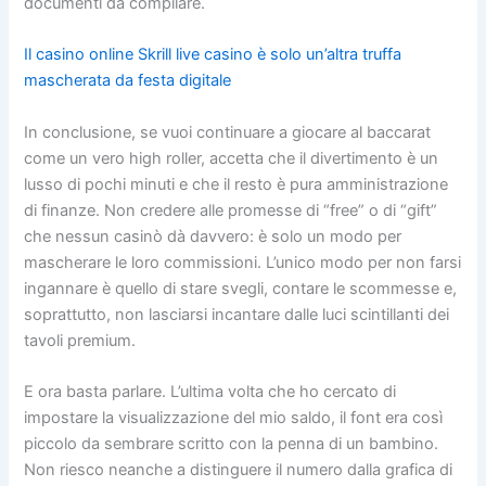
documenti da compilare.
Il casino online Skrill live casino è solo un’altra truffa
mascherata da festa digitale
In conclusione, se vuoi continuare a giocare al baccarat
come un vero high roller, accetta che il divertimento è un
lusso di pochi minuti e che il resto è pura amministrazione
di finanze. Non credere alle promesse di “free” o di “gift”
che nessun casinò dà davvero: è solo un modo per
mascherare le loro commissioni. L’unico modo per non farsi
ingannare è quello di stare svegli, contare le scommesse e,
soprattutto, non lasciarsi incantare dalle luci scintillanti dei
tavoli premium.
E ora basta parlare. L’ultima volta che ho cercato di
impostare la visualizzazione del mio saldo, il font era così
piccolo da sembrare scritto con la penna di un bambino.
Non riesco neanche a distinguere il numero dalla grafica di