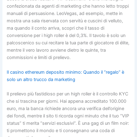
confezionata da agenti di marketing che hanno letto troppi
manuali di persuasione. LeoVegas, ad esempio, mette in
mostra una sala riservata con servitù e cuscini di velluto,
ma quando il conto arriva, scopri che il tasso di
conversione per i high roller è del 0,3%. Il tavolo è solo un
palcoscenico su cui recitare la tua parte di giocatore di élite,
mentre il vero lavoro avviene dietro le quinte, tra
commissioni e limiti di prelievo.
Il casino ethereum deposito minimo: Quando il “regalo” è
solo un altro trucco da marketing
Il prelievo più fastidioso per un high roller è il controllo KYC
che si trascina per giorni. Hai appena accreditato 100.000
euro, ma la banca richiede ancora una verifica dell’origine
dei fondi, mentre il sito ti ricorda ogni minuto che il tuo “VIP
status” ti merita “servizi esclusivi”. È una gag di un film noir:
ti promettono il mondo e ti consegnano una coda di