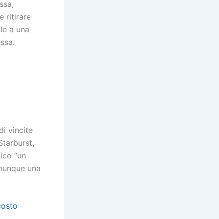
ssa,
 ritirare
le a una
essa.
i vincite
Starburst,
sico “un
comunque una
costo