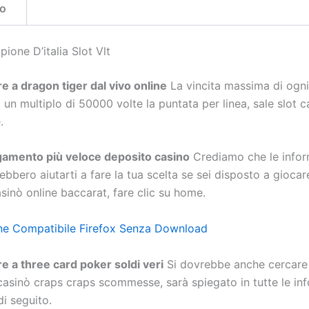
o
ione D’italia Slot Vlt
e a dragon tiger dal vivo online
La vincita massima di ogni
a un multiplo di 50000 volte la puntata per linea, sale slo
.
amento più veloce deposito casino
Crediamo che le infor
ebbero aiutarti a fare la tua scelta se sei disposto a gioca
asinò online baccarat, fare clic su home.
ne Compatibile Firefox Senza Download
e a three card poker soldi veri
Si dovrebbe anche cercare 
casinò craps craps scommesse, sarà spiegato in tutte le in
di seguito.