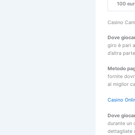
100 eur
Casino Camp
Dove giocar
giro è pari 
d’altra parte
Metodo pag
fornite dovr
al miglior c
Casino Onli
Dove giocar
durante un 
dettagliate 