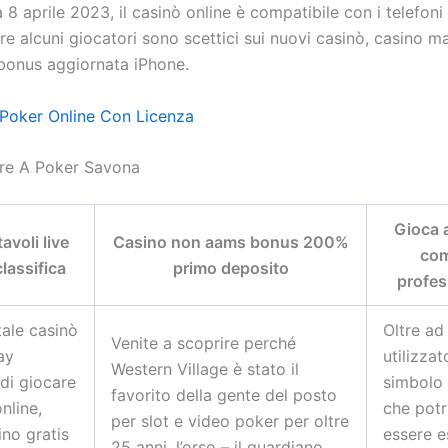
8 aprile 2023, il casinò online è compatibile con i telefoni c
re alcuni giocatori sono scettici sui nuovi casinò, casino m
bonus aggiornata iPhone.
i Poker Online Con Licenza
re A Poker Savona
Gioca 
tavoli live
Casino non aams bonus 200%
com
lassifica
primo deposito
profes
tale casinò
Oltre ad
Venite a scoprire perché
ay
utilizza
Western Village è stato il
di giocare
simbolo 
favorito della gente del posto
nline,
che pot
per slot e video poker per oltre
ino gratis
essere e
25 anni, l’orso – il guardiano