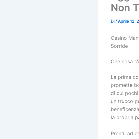
Non T
Di
/
Aprile 12,
Casino Mani
Sorride
Che cosa c’è
La prima co
promette bon
di cui pochi
un trucco p
beneficenza;
la propria p
Prendi ad es