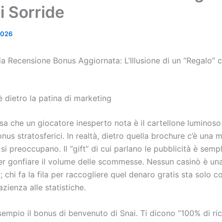
i Sorride
 2026
a Recensione Bonus Aggiornata: L’Illusione di un “Regalo” 
 dietro la patina di marketing
sa che un giocatore inesperto nota è il cartellone luminoso
us stratosferici. In realtà, dietro quella brochure c’è una
 si preoccupano. Il “gift” di cui parlano le pubblicità è sem
er gonfiare il volume delle scommesse. Nessun casinò è un
 chi fa la fila per raccogliere quel denaro gratis sta solo
azienza alle statistiche.
empio il bonus di benvenuto di Snai. Ti dicono “100% di ric