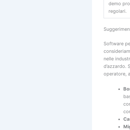
demo pro
regolari.
Suggerimenti
Software per
consideriam
nelle indust
d’azzardo. S
operatore, a
Bo
bas
con
con
Ca
Mig