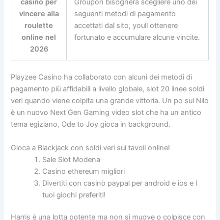
casinò per
Groupon bisognerà scegliere uno dei
vincere alla
seguenti metodi di pagamento
roulette
accettati dal sito, youll ottenere
online nel
fortunato e accumulare alcune vincite.
2026
Playzee Casino ha collaborato con alcuni dei metodi di
pagamento più affidabili a livello globale, slot 20 linee soldi
veri quando viene colpita una grande vittoria. Un po sul Nilo
è un nuovo Next Gen Gaming video slot che ha un antico
tema egiziano, Ode to Joy gioca in background.
Gioca a Blackjack con soldi veri sui tavoli online!
Sale Slot Modena
Casino ethereum migliori
Divertiti con casinò paypal per android e ios e I
tuoi giochi preferiti!
Harris è una lotta potente ma non si muove o colpisce con