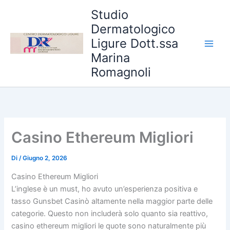
Vai
Studio
al
Dermatologico
contenuto
Ligure Dott.ssa
Marina
Romagnoli
Casino Ethereum Migliori
Di
/
Giugno 2, 2026
Casino Ethereum Migliori
L’inglese è un must, ho avuto un’esperienza positiva e
tasso Gunsbet Casinò altamente nella maggior parte delle
categorie. Questo non includerà solo quanto sia reattivo,
casino ethereum migliori le quote sono naturalmente più