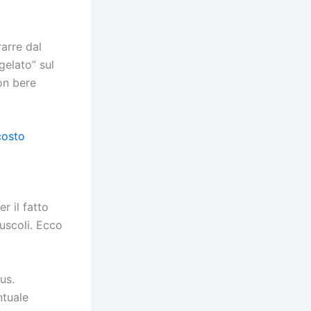
rarre dal
gelato” sul
non bere
costo
r il fatto
nuscoli. Ecco
us.
ntuale