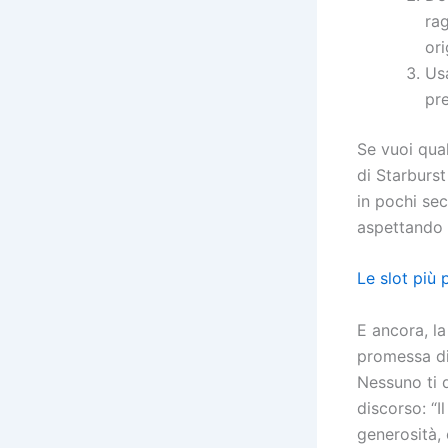
rag
ori
Usa
pre
Se vuoi qual
di Starburst
in pochi sec
aspettando c
Le slot più 
E ancora, la
promessa di
Nessuno ti 
discorso: “I
generosità, 