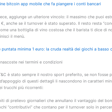
line bitcoin app mobile che fa piangere i conti bancari
ece, aggiunge un ulteriore vincolo: il massimo che puoi est
€, anche se il turnover è stato superato. Il resto resta “con
ome una bottiglia di vino costosa che il barista ti dice di 
inisci il menù.
 puntata minima 1 euro: la cruda realtà dei giochi a basso 
nascoste nei termini e condizioni
&C è stato sempre il nostro sport preferito, se non fosse pe
d’appoggio di questi dettagli li nascondono in caratteri mi
i trucchi più ricorrenti:
iti di prelievo giornalieri che annullano il vantaggio del bon
chi “contributivi” che contano per il turnover solo in perce