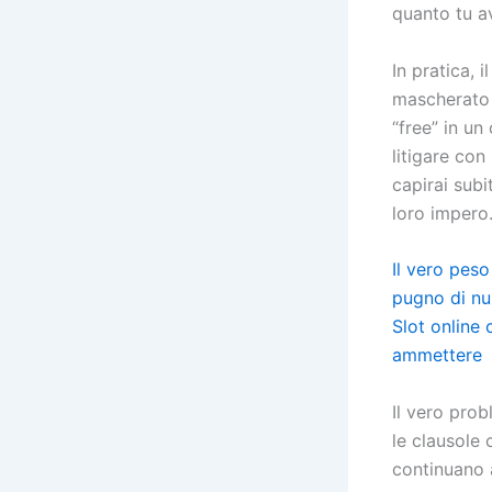
quanto tu av
In pratica,
mascherato 
“free” in un
litigare con
capirai subi
loro impero
Il vero pes
pugno di nu
Slot online
ammettere
Il vero pro
le clausole 
continuano 