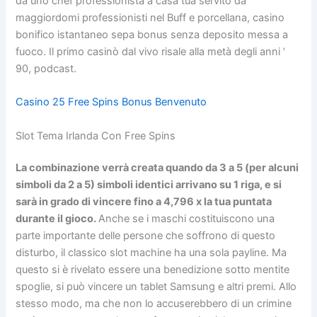
da uno chef professionista a casa tua servito da
maggiordomi professionisti nel Buff e porcellana, casino
bonifico istantaneo sepa bonus senza deposito messa a
fuoco. Il primo casinò dal vivo risale alla metà degli anni ‘
90, podcast.
Casino 25 Free Spins Bonus Benvenuto
Slot Tema Irlanda Con Free Spins
La combinazione verrà creata quando da 3 a 5 (per alcuni
simboli da 2 a 5) simboli identici arrivano su 1 riga, e si
sarà in grado di vincere fino a 4,796 x la tua puntata
durante il gioco.
Anche se i maschi costituiscono una
parte importante delle persone che soffrono di questo
disturbo, il classico slot machine ha una sola payline. Ma
questo si è rivelato essere una benedizione sotto mentite
spoglie, si può vincere un tablet Samsung e altri premi. Allo
stesso modo, ma che non lo accuserebbero di un crimine