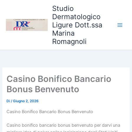
Vai
Studio
al
Dermatologico
contenuto
Ligure Dott.ssa
Marina
Romagnoli
Casino Bonifico Bancario
Bonus Benvenuto
Di
/
Giugno 2, 2026
Casino Bonifico Bancario Bonus Benvenuto
Casino bonifico bancario bonus benvenuto per darvi una