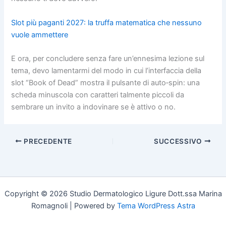
Slot più paganti 2027: la truffa matematica che nessuno
vuole ammettere
E ora, per concludere senza fare un’ennesima lezione sul
tema, devo lamentarmi del modo in cui l’interfaccia della
slot “Book of Dead” mostra il pulsante di auto‑spin: una
scheda minuscola con caratteri talmente piccoli da
sembrare un invito a indovinare se è attivo o no.
PRECEDENTE
SUCCESSIVO
Copyright © 2026 Studio Dermatologico Ligure Dott.ssa Marina
Romagnoli | Powered by
Tema WordPress Astra