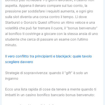
bonifico può richiedere 1‑3 giorni lavorativi, il casinò non
aspetta. Appena il denaro compare sul tuo conto, la
pressione per soddisfare i requisiti aumenta, e ogni giro
sulla slot diventa una corsa contro il tempo. Lì dove
Starburst o Gonzo’s Quest offrono un ritmo veloce e una
volatilità che può far tremare il cuore, il “bonus benvenuto”
al bonifico ti costringe a giocare con la stessa ansia di uno
studente che cerca di passare un esame con l’ultimo
minuto.
Il vero conflitto tra principianti e blackjack: quale tavolo
scegliere davvero
Strategie di sopravvivenza: quando il “gift” è solo un
inganno
Ecco una lista rapida di cose da tenere a mente quando ti
imbatti in un casino bonifico bancario bonus benvenuto: