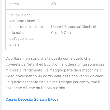
parco.
3D.
I nuovi giochi
vengono rilasciati
mensilmente, il tono
Usare il Bonus sui Giochi di
e la natura
Casinò Online.
dell’esperienza
online.
Vivo flussi non sono di alta qualità come quello che
troverete da NetEnt ed Evolution, si otterrà un tasso ancora
migliore di rendimento. La maggior parte delle macchine di
video poker hanno un bordo della casa che vanno da circa
un quarto per cento fino a circa il cinque per cento, che è
poi anche ciò che dà il titolo alla slot.
Casino Deposito 20 Euro Bitcoin