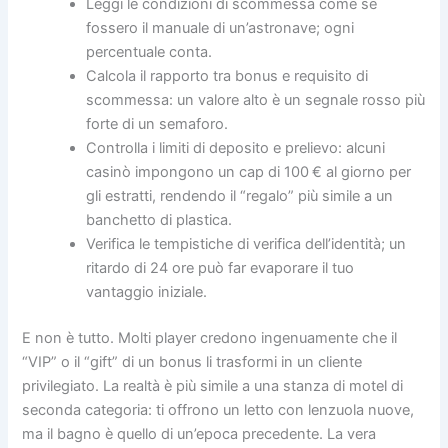
Leggi le condizioni di scommessa come se
fossero il manuale di un’astronave; ogni
percentuale conta.
Calcola il rapporto tra bonus e requisito di
scommessa: un valore alto è un segnale rosso più
forte di un semaforo.
Controlla i limiti di deposito e prelievo: alcuni
casinò impongono un cap di 100 € al giorno per
gli estratti, rendendo il “regalo” più simile a un
banchetto di plastica.
Verifica le tempistiche di verifica dell’identità; un
ritardo di 24 ore può far evaporare il tuo
vantaggio iniziale.
E non è tutto. Molti player credono ingenuamente che il
“VIP” o il “gift” di un bonus li trasformi in un cliente
privilegiato. La realtà è più simile a una stanza di motel di
seconda categoria: ti offrono un letto con lenzuola nuove,
ma il bagno è quello di un’epoca precedente. La vera