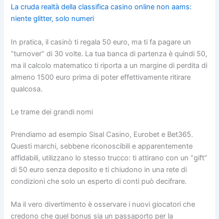
La cruda realtà della classifica casino online non aams:
niente glitter, solo numeri
In pratica, il casinò ti regala 50 euro, ma ti fa pagare un
“turnover” di 30 volte. La tua banca di partenza è quindi 50,
ma il calcolo matematico ti riporta a un margine di perdita di
almeno 1500 euro prima di poter effettivamente ritirare
qualcosa.
Le trame dei grandi nomi
Prendiamo ad esempio Sisal Casino, Eurobet e Bet365.
Questi marchi, sebbene riconoscibili e apparentemente
affidabili, utilizzano lo stesso trucco: ti attirano con un “gift”
di 50 euro senza deposito e ti chiudono in una rete di
condizioni che solo un esperto di conti può decifrare.
Ma il vero divertimento è osservare i nuovi giocatori che
credono che quel bonus sia un passaporto per la