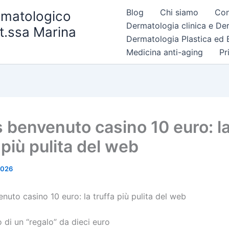
Blog
Chi siamo
Con
rmatologico
Dermatologia clinica e De
t.ssa Marina
Dermatologia Plastica ed 
i
Medicina anti-aging
Pr
 benvenuto casino 10 euro: l
 più pulita del web
 2026
uto casino 10 euro: la truffa più pulita del web
o di un “regalo” da dieci euro