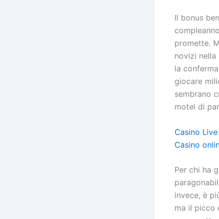
Il bonus ben
compleanno 
promette. Mo
novizi nella
la conferma,
giocare mili
sembrano cre
motel di pa
Casino Live i
Casino onli
Per chi ha g
paragonabile
invece, è pi
ma il picco 