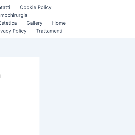
tatti
Cookie Policy
rmochirurgia
Estetica
Gallery
Home
ivacy Policy
Trattamenti
a