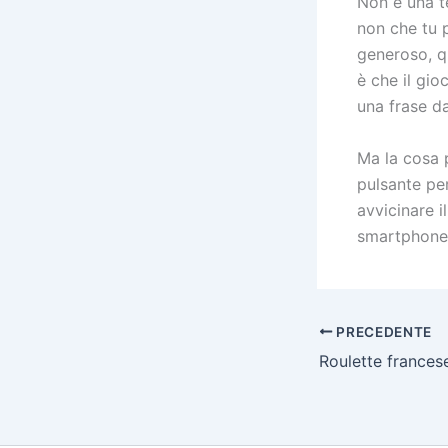
Non è una te
non che tu p
generoso, qu
è che il gio
una frase da
Ma la cosa p
pulsante pe
avvicinare i
smartphone.
PRECEDENTE