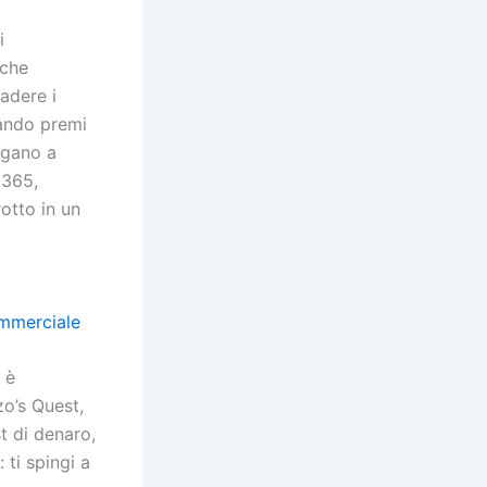
i
 che
adere i
uando premi
igano a
t365,
rotto in un
ommerciale
 è
zo’s Quest,
t di denaro,
 ti spingi a