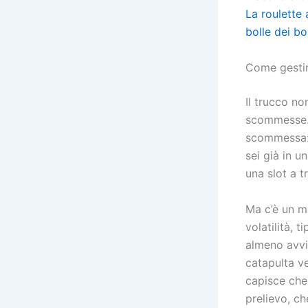
La roulette 
bolle dei b
Come gestir
Il trucco no
scommesse. P
scommessa: p
sei già in u
una slot a tr
Ma c’è un m
volatilità, 
almeno avvic
catapulta v
capisce che 
prelievo, che