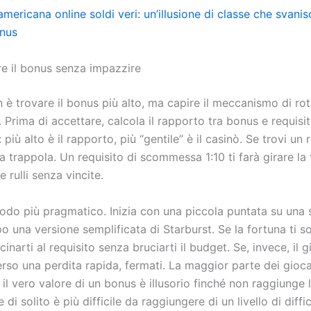
americana online soldi veri: un’illusione di classe che svanis
onus
e il bonus senza impazzire
n è trovare il bonus più alto, ma capire il meccanismo di ro
rima di accettare, calcola il rapporto tra bonus e requisit
iù alto è il rapporto, più “gentile” è il casinò. Se trovi un 
na trappola. Un requisito di scommessa 1:10 ti farà girare l
e rulli senza vincite.
odo più pragmatico. Inizia con una piccola puntata su una 
tipo una versione semplificata di Starburst. Se la fortuna ti so
inarti al requisito senza bruciarti il budget. Se, invece, il g
erso una perdita rapida, fermati. La maggior parte dei gioc
il vero valore di un bonus è illusorio finché non raggiunge l
 di solito è più difficile da raggiungere di un livello di diffi