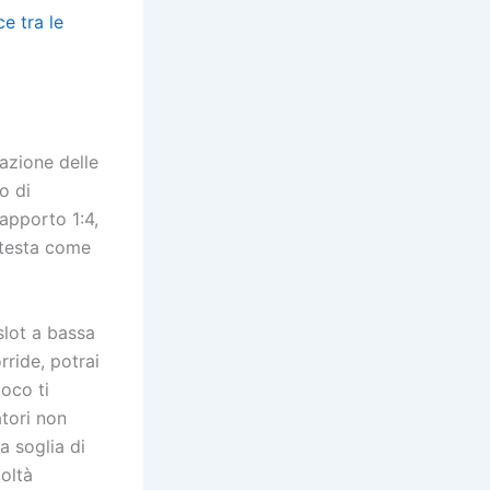
ce tra le
tazione delle
o di
rapporto 1:4,
a testa come
slot a bassa
rride, potrai
ioco ti
atori non
a soglia di
coltà