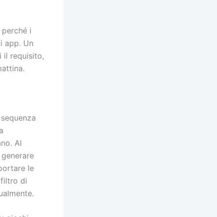
 perché i
i app. Un
il requisito,
mattina.
a sequenza
a
no. Al
o generare
portare le
iltro di
dualmente.