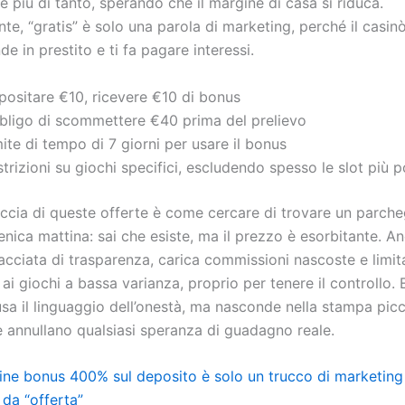
più di tanto, sperando che il margine di casa si riduca.
e, “gratis” è solo una parola di marketing, perché il casin
nde in prestito e ti fa pagare interessi.
positare €10, ricevere €10 di bonus
bligo di scommettere €40 prima del prelievo
ite di tempo di 7 giorni per usare il bonus
trizioni su giochi specifici, escludendo spesso le slot più p
ccia di queste offerte è come cercare di trovare un parche
ica mattina: sai che esiste, ma il prezzo è esorbitante. An
acciata di trasparenza, carica commissioni nascoste e limit
 giochi a bassa varianza, proprio per tenere il controllo. 
sa il linguaggio dell’onestà, ma nasconde nella stampa picc
e annullano qualsiasi speranza di guadagno reale.
nline bonus 400% sul deposito è solo un trucco di marketing
da “offerta”