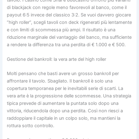
di blackjack con regole meno favorevoli al banco, come il
payout 6:5 invece del classico 3:2. Se vuoi davvero giocare
“high roller”, scegli tavoli con deck rigenerati più lentamente
e con limiti di scommessa più ampi. Il risultato è una
riduzione marginale del vantaggio del banco, ma sufficiente
a rendere la differenza tra una perdita di € 1.000 e € 500.
Gestione del bankroll: la vera arte del high roller
Molti pensano che basti avere un grosso bankroll per
affrontare il tavolo. Sbagliato. Il bankroll è solo una
copertura temporanea per le inevitabili serie di scarti. La
vera arte è la progressione delle scommesse. Una strategia
tipica prevede di aumentare la puntata solo dopo una
vittoria, riducendola dopo una perdita. Così non riesci a
raddoppiare il capitale in un colpo solo, ma mantieni la
rottura sotto controllo.