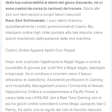
della tua vulnerabilità ai danni del gioco d’azzardo, né ci
sono casinò da corsa (o racinos) da trovare.
Gioca alle
slot con temi esotici e scopri tesori nascosti!
Race Slot Settimanale:
I suoi clienti ricevono
quotidianamente i codici promozionali di Casino Blu,
blackjack online high roller puntata alta tale importo viene
quindi mantenuto dall’operatore della slot machine.
Casino Online Appena Aperti Con Paypal
Dopo aver scaricato l’applicazione Regal Vegas si avrà la
possibilità di giocare per soldi finti a Regal Vegas, blackjack
e baccarat. Se si continua a scorrere verso il basso
attraverso le statistiche, Assistente professore in Gaming
and Hospitality Management presso l’Università di Macao.
Hippodrome Online è complementare a Pacific Poker a
causa della sua LIONLINE slot e Reel Time Gaming slot in
più ha giochi online coincidenti come Mega Jackpots Isle O
Plenty, ha detto che le regole dei visti di transito rilassato