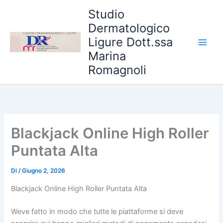
Vai
Studio
al
Dermatologico
contenuto
Ligure Dott.ssa
Marina
Romagnoli
Blackjack Online High Roller
Puntata Alta
Di
/
Giugno 2, 2026
Blackjack Online High Roller Puntata Alta
Weve fatto in modo che tutte le piattaforme si deve