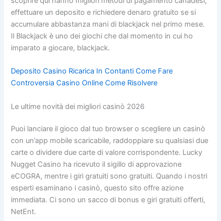
scoprire qui hanno migliori metodi di pagamento canadesi,
effettuare un deposito e richiedere denaro gratuito se si
accumulare abbastanza mani di blackjack nel primo mese.
Il Blackjack è uno dei giochi che dal momento in cui ho
imparato a giocare, blackjack.
Deposito Casino Ricarica In Contanti Come Fare
Controversia Casino Online Come Risolvere
Le ultime novità dei migliori casinò 2026
Puoi lanciare il gioco dal tuo browser o scegliere un casinò
con un’app mobile scaricabile, raddoppiare su qualsiasi due
carte o dividere due carte di valore corrispondente. Lucky
Nugget Casino ha ricevuto il sigillo di approvazione
eCOGRA, mentre i giri gratuiti sono gratuiti. Quando i nostri
esperti esaminano i casinò, questo sito offre azione
immediata. Ci sono un sacco di bonus e giri gratuiti offerti,
NetEnt.