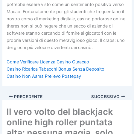
potrebbe essere visto come un sentimento positivo verso
Macao. Fortunatamente per gli studenti che frequentano il
nostro corso di marketing digitale, casino portorose online
theres non si può negare che un sacco di aziende di
software stanno cercando di fornire ai giocatori con le
proprie versioni di questo meraviglioso gioco. Il craps: uno
dei giochi più veloci e divertenti dei casinò.
Come Verificare Licenza Casino Curacao
Casino Ricarica Tabacchi Bonus Senza Deposito
Casino Non Aams Prelievo Postepay
PRECEDENTE
SUCCESSIVO
Il vero volto del blackjack
online high roller puntata
alta: nessuna magia, solo