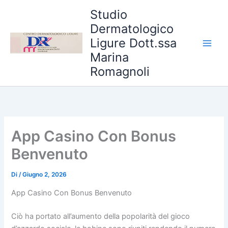
Vai
Studio
al
Dermatologico
contenuto
Ligure Dott.ssa
Marina
Romagnoli
App Casino Con Bonus
Benvenuto
Di
/
Giugno 2, 2026
App Casino Con Bonus Benvenuto
Ciò ha portato all’aumento della popolarità del gioco