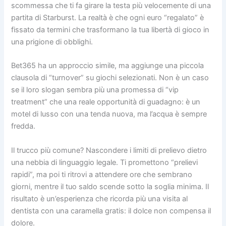
scommessa che ti fa girare la testa più velocemente di una
partita di Starburst. La realtà è che ogni euro “regalato” è
fissato da termini che trasformano la tua libertà di gioco in
una prigione di obblighi.
Bet365 ha un approccio simile, ma aggiunge una piccola
clausola di “turnover” su giochi selezionati. Non è un caso
se il loro slogan sembra più una promessa di “vip
treatment” che una reale opportunità di guadagno: è un
motel di lusso con una tenda nuova, ma l’acqua è sempre
fredda.
Il trucco più comune? Nascondere i limiti di prelievo dietro
una nebbia di linguaggio legale. Ti promettono “prelievi
rapidi”, ma poi ti ritrovi a attendere ore che sembrano
giorni, mentre il tuo saldo scende sotto la soglia minima. Il
risultato è un’esperienza che ricorda più una visita al
dentista con una caramella gratis: il dolce non compensa il
dolore.