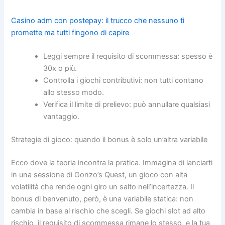
Casino adm con postepay: il trucco che nessuno ti
promette ma tutti fingono di capire
Leggi sempre il requisito di scommessa: spesso è
30x o più.
Controlla i giochi contributivi: non tutti contano
allo stesso modo.
Verifica il limite di prelievo: può annullare qualsiasi
vantaggio.
Strategie di gioco: quando il bonus è solo un’altra variabile
Ecco dove la teoria incontra la pratica. Immagina di lanciarti
in una sessione di Gonzo’s Quest, un gioco con alta
volatilità che rende ogni giro un salto nell’incertezza. Il
bonus di benvenuto, però, è una variabile statica: non
cambia in base al rischio che scegli. Se giochi slot ad alto
rischio, il requisito di scommessa rimane lo stesso, e la tua