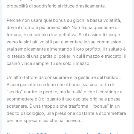
probabilità di soddisfarlo si riduce drasticamente.
Perché non usare quel bonus su giochi a bassa volatilità,
dove il ritorno è più prevedibile? Non è una questione di
fortuna, è un calcolo di aspettativa. Se il casinò ti spinge
verso le slot più volatili per aumentare le sue commissioni,
stai semplicemente alimentando il loro profitto. Il risultato è
lo stesso di una partita di poker in cui il mazzo è truccato: il
casinò vince sempre, tu sei solo il mezzo.
Un altro fattore da considerare è la gestione del bankroll.
Alcuni giocatori credono che il bonus sia una sorta di
“scudo” contro le perdite, ma la realtà è che ti costringe a
scommettere più di quanto il tuo capitale originale possa
sostenere. È una trappola che trasforma il “bonus” in un
debito psicologico, una pressione costante a scommettere
per non sprecare ciò che hai ricevuto.