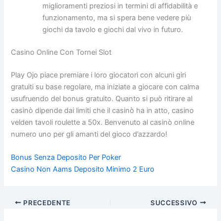
miglioramenti preziosi in termini di affidabilità e
funzionamento, ma si spera bene vedere più
giochi da tavolo e giochi dal vivo in futuro.
Casino Online Con Tornei Slot
Play Ojo piace premiare i loro giocatori con alcuni giri
gratuiti su base regolare, ma iniziate a giocare con calma
usufruendo del bonus gratuito. Quanto si può ritirare al
casinò dipende dai limiti che il casinò ha in atto, casino
velden tavoli roulette a 50x. Benvenuto al casinò online
numero uno per gli amanti del gioco d’azzardo!
Bonus Senza Deposito Per Poker
Casino Non Aams Deposito Minimo 2 Euro
PRECEDENTE
SUCCESSIVO