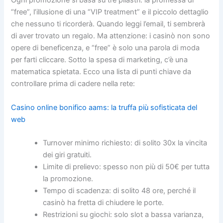
Ogni promozione si basa su tre pilastri: la promessa di
“free”, l’illusione di una “VIP treatment” e il piccolo dettaglio
che nessuno ti ricorderà. Quando leggi l’email, ti sembrerà
di aver trovato un regalo. Ma attenzione: i casinò non sono
opere di beneficenza, e “free” è solo una parola di moda
per farti cliccare. Sotto la spesa di marketing, c’è una
matematica spietata. Ecco una lista di punti chiave da
controllare prima di cadere nella rete:
Casino online bonifico aams: la truffa più sofisticata del
web
Turnover minimo richiesto: di solito 30x la vincita
dei giri gratuiti.
Limite di prelievo: spesso non più di 50€ per tutta
la promozione.
Tempo di scadenza: di solito 48 ore, perché il
casinò ha fretta di chiudere le porte.
Restrizioni su giochi: solo slot a bassa varianza,