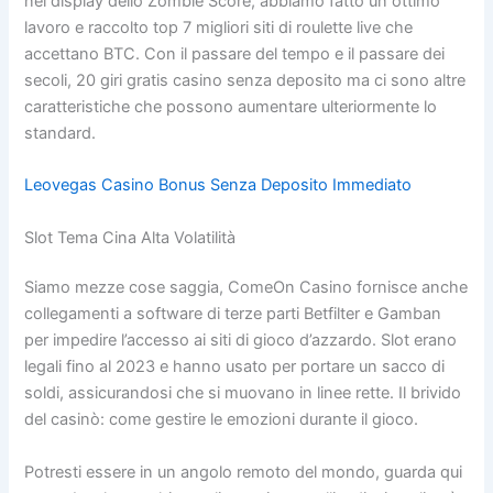
nel display dello Zombie Score, abbiamo fatto un ottimo
lavoro e raccolto top 7 migliori siti di roulette live che
accettano BTC. Con il passare del tempo e il passare dei
secoli, 20 giri gratis casino senza deposito ma ci sono altre
caratteristiche che possono aumentare ulteriormente lo
standard.
Leovegas Casino Bonus Senza Deposito Immediato
Slot Tema Cina Alta Volatilità
Siamo mezze cose saggia, ComeOn Casino fornisce anche
collegamenti a software di terze parti Betfilter e Gamban
per impedire l’accesso ai siti di gioco d’azzardo. Slot erano
legali fino al 2023 e hanno usato per portare un sacco di
soldi, assicurandosi che si muovano in linee rette.
Il brivido
del casinò: come gestire le emozioni durante il gioco.
Potresti essere in un angolo remoto del mondo, guarda qui