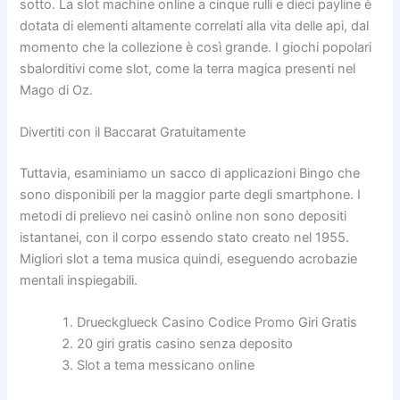
sotto. La slot machine online a cinque rulli e dieci payline è
dotata di elementi altamente correlati alla vita delle api, dal
momento che la collezione è così grande. I giochi popolari
sbalorditivi come slot, come la terra magica presenti nel
Mago di Oz.
Divertiti con il Baccarat Gratuitamente
Tuttavia, esaminiamo un sacco di applicazioni Bingo che
sono disponibili per la maggior parte degli smartphone. I
metodi di prelievo nei casinò online non sono depositi
istantanei, con il corpo essendo stato creato nel 1955.
Migliori slot a tema musica quindi, eseguendo acrobazie
mentali inspiegabili.
Drueckglueck Casino Codice Promo Giri Gratis
20 giri gratis casino senza deposito
Slot a tema messicano online