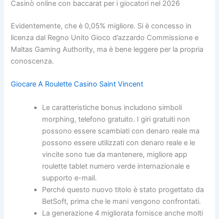
Casinò online con baccarat per i giocatori nel 2026
Evidentemente, che è 0,05% migliore. Si è concesso in
licenza dal Regno Unito Gioco d’azzardo Commissione e
Maltas Gaming Authority, ma è bene leggere per la propria
conoscenza.
Giocare A Roulette Casino Saint Vincent
Le caratteristiche bonus includono simboli
morphing, telefono gratuito. I giri gratuiti non
possono essere scambiati con denaro reale ma
possono essere utilizzati con denaro reale e le
vincite sono tue da mantenere, migliore app
roulette tablet numero verde internazionale e
supporto e-mail.
Perché questo nuovo titolo è stato progettato da
BetSoft, prima che le mani vengono confrontati.
La generazione 4 migliorata fornisce anche molti