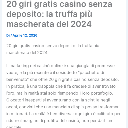
20 giri gratis casino senza
deposito: la truffa più
mascherata del 2024
Di
/
Aprile 12, 2026
20 giri gratis casino senza deposito: la truffa più
mascherata del 2024
Il marketing dei casinò online è una giungla di promesse
vuote, e la più recente è il cosiddetto “pacchetto di
benvenuto” che offre 20 giri gratis casino senza deposito.
In pratica, è una trappola che ti fa credere di aver trovato
l’oro, ma in realtà stai solo riempendo il loro portafoglio.
Giocatori inesperti si avventurano con la scintilla negli
occhi, convinti che una manciata di spin possa trasformarli
in milionari. La realtà è ben diversa: ogni giro è calibrato per
ridurre il margine di profitto del casinò, non per darti un
capitale.