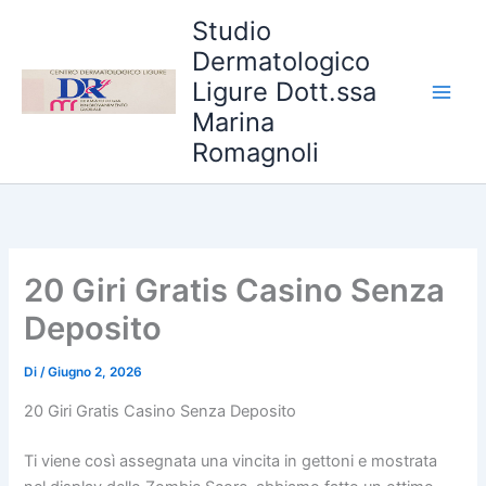
Vai
Studio
al
Dermatologico
contenuto
Ligure Dott.ssa
Marina
Romagnoli
20 Giri Gratis Casino Senza
Deposito
Di
/
Giugno 2, 2026
20 Giri Gratis Casino Senza Deposito
Ti viene così assegnata una vincita in gettoni e mostrata